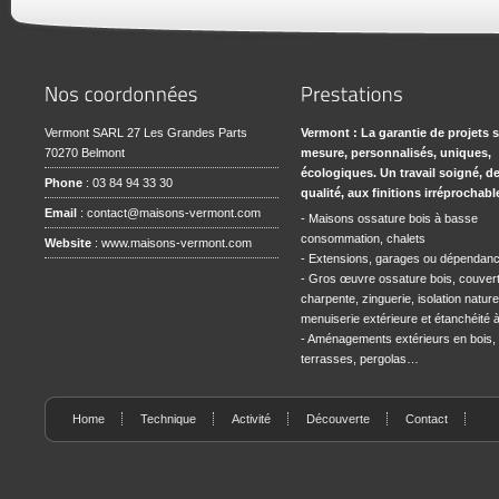
Vermont SARL 27 Les Grandes Parts
Vermont : La garantie de projets 
70270 Belmont
mesure, personnalisés, uniques,
écologiques. Un travail soigné, d
Phone
: 03 84 94 33 30
qualité, aux finitions irréprochabl
Email
:
contact@maisons-vermont.com
- Maisons ossature bois à basse
consommation, chalets
Website
:
www.maisons-vermont.com
- Extensions, garages ou dépendan
- Gros œuvre ossature bois, couvert
charpente, zinguerie, isolation naturel
menuiserie extérieure et étanchéité à l
- Aménagements extérieurs en bois,
terrasses, pergolas…
Home
Technique
Activité
Découverte
Contact