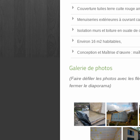
Couverture tuiles terre cuite rouge an
Menuiseries extérieures à ouvrant ca
Isolation murs et toiture en ouate de c
Environ 16 m2 habitables,
Conception et Maîtrise d’œuvre : maî
(Faire défiler les photos avec les fl
fermer le diaporama)