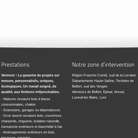
Vermont : La garantie de projets sur
Région Franche-Comté, sud de la Lorraine
mesure, personnalisés, uniques,
Départements Haute-Saône, Territoire de
écologiques. Un travail soigné, de
Belfort, sud des Vosges
qualité, aux finitions irréprochables.
Alentours de Belfort, Epinal, Vesoul,
Luxeuil-les-Bains, Lure
- Maisons ossature bois à basse
consommation, chalets
- Extensions, garages ou dépendances.
- Gros œuvre ossature bois, couverture,
charpente, zinguerie, isolation naturelle,
menuiserie extérieure et étanchéité à l’air.
- Aménagements extérieurs en bois,
terrasses, pergolas…