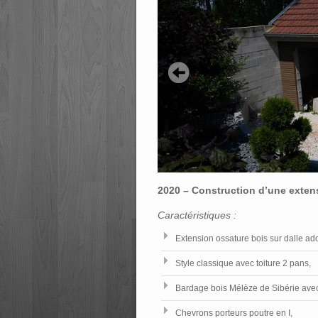
2020 – Construction d’une extens
Caractéristiques :
Extension ossature bois sur dalle ado
Style classique avec toiture 2 pans,
Bardage bois Mélèze de Sibérie avec 
Chevrons porteurs poutre en I,