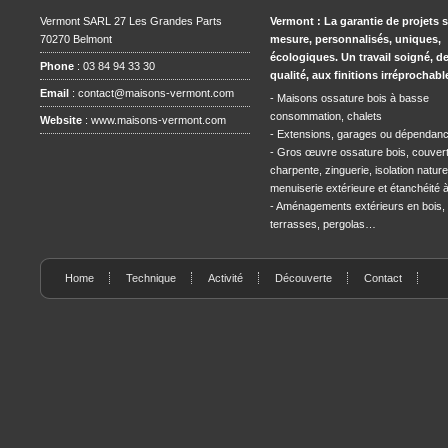
Vermont SARL 27 Les Grandes Parts
Vermont : La garantie de projets 
70270 Belmont
mesure, personnalisés, uniques,
écologiques. Un travail soigné, d
Phone
: 03 84 94 33 30
qualité, aux finitions irréprochabl
Email
:
contact@maisons-vermont.com
- Maisons ossature bois à basse
consommation, chalets
Website
:
www.maisons-vermont.com
- Extensions, garages ou dépendan
- Gros œuvre ossature bois, couvert
charpente, zinguerie, isolation naturel
menuiserie extérieure et étanchéité à l
- Aménagements extérieurs en bois,
terrasses, pergolas…
Home
Technique
Activité
Découverte
Contact