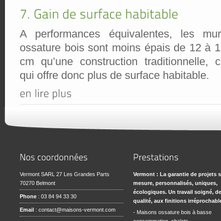
A performances équivalentes, les mur
ossature bois sont moins épais de 12 à 
cm qu’une construction traditionnelle, 
qui offre donc plus de surface habitable.
Vermont SARL 27 Les Grandes Parts
Vermont : La garantie de projets 
70270 Belmont
mesure, personnalisés, uniques,
écologiques. Un travail soigné, d
Phone
: 03 84 94 33 30
qualité, aux finitions irréprochabl
Email
:
contact@maisons-vermont.com
- Maisons ossature bois à basse