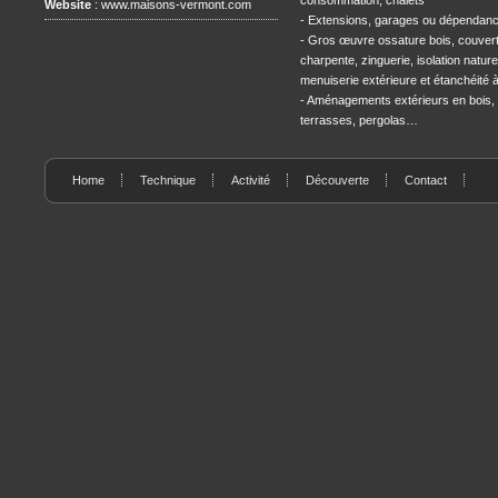
consommation, chalets
Website
:
www.maisons-vermont.com
- Extensions, garages ou dépendan
- Gros œuvre ossature bois, couvert
charpente, zinguerie, isolation naturel
menuiserie extérieure et étanchéité à l
- Aménagements extérieurs en bois,
terrasses, pergolas…
Home
Technique
Activité
Découverte
Contact