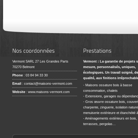
Vermont SARL 27 Les Grandes Parts
Vermont : La garantie de projets 
70270 Belmont
mesure, personnalisés, uniques,
écologiques. Un travail soigné, d
Phone
: 03 84 94 33 30
qualité, aux finitions irréprochabl
Email
:
contact@maisons-vermont.com
- Maisons ossature bois à basse
consommation, chalets
Website
:
www.maisons-vermont.com
- Extensions, garages ou dépendan
- Gros œuvre ossature bois, couvert
charpente, zinguerie, isolation naturel
menuiserie extérieure et étanchéité à l
- Aménagements extérieurs en bois,
terrasses, pergolas…