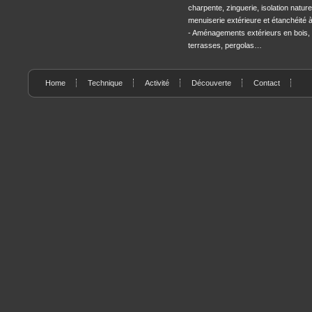
charpente, zinguerie, isolation naturel
menuiserie extérieure et étanchéité à l
- Aménagements extérieurs en bois,
terrasses, pergolas…
Home
Technique
Activité
Découverte
Contact