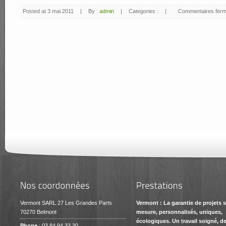
Posted at 3 mai 2011
|
By :
admin
|
Categories :
|
Commentaires fer
Vermont SARL 27 Les Grandes Parts
Vermont : La garantie de projets 
70270 Belmont
mesure, personnalisés, uniques,
écologiques. Un travail soigné, d
Phone
: 03 84 94 33 30