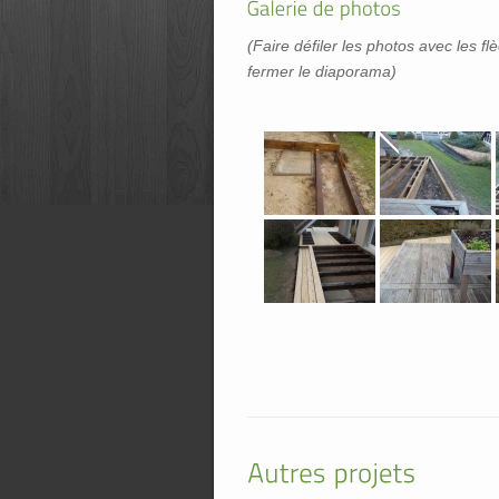
(Faire défiler les photos avec les fl
fermer le diaporama)