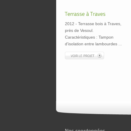
2012 - Terrasse bois à Traves,
près de Vesoul.
Caractéristiques : Tampon
d'isolation entre lambourdes ...