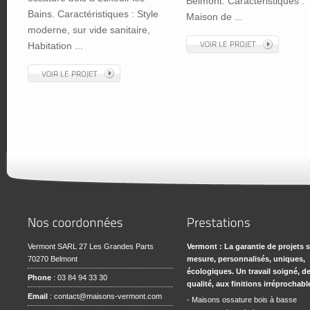
Belmont. Caractéristiques :
Bains. Caractéristiques : Style
Maison de ...
moderne, sur vide sanitaire,
Habitation ...
Vermont SARL 27 Les Grandes Parts
Vermont : La garantie de projets 
70270 Belmont
mesure, personnalisés, uniques,
écologiques. Un travail soigné, d
Phone
: 03 84 94 33 30
qualité, aux finitions irréprochabl
Email
:
contact@maisons-vermont.com
- Maisons ossature bois à basse