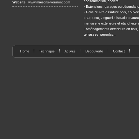
consommation, chalets
Website
:
www.maisons-vermont.com
- Extensions, garages ou dépendan
- Gros œuvre ossature bois, couvert
charpente, zinguerie, isolation naturel
menuiserie extérieure et étanchéité à l
- Aménagements extérieurs en bois,
terrasses, pergolas…
Home
Technique
Activité
Découverte
Contact