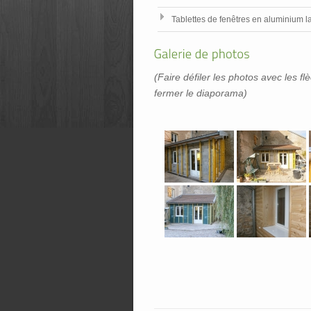
Tablettes de fenêtres en aluminium l
(Faire défiler les photos avec les fl
fermer le diaporama)