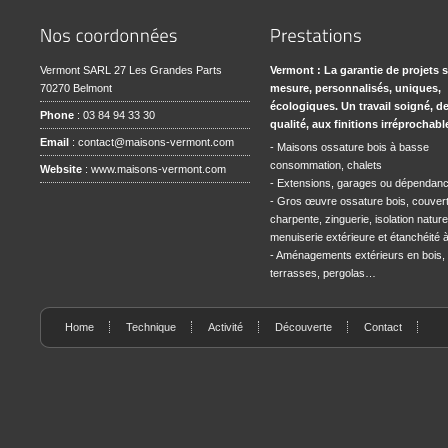
Vermont SARL 27 Les Grandes Parts
Vermont : La garantie de projets 
70270 Belmont
mesure, personnalisés, uniques,
écologiques. Un travail soigné, d
Phone
: 03 84 94 33 30
qualité, aux finitions irréprochabl
Email
:
contact@maisons-vermont.com
- Maisons ossature bois à basse
consommation, chalets
Website
:
www.maisons-vermont.com
- Extensions, garages ou dépendan
- Gros œuvre ossature bois, couvert
charpente, zinguerie, isolation naturel
menuiserie extérieure et étanchéité à l
- Aménagements extérieurs en bois,
terrasses, pergolas…
Home
Technique
Activité
Découverte
Contact