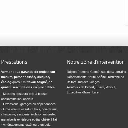
Vermont : La garantie de projets sur
Région Franche-Comté, sud de la Lorraine
mesure, personnalisés, uniques,
Départements Haute-Saône, Territoire de
écologiques. Un travail soigné, de
Belfort, sud des Vosges
qualité, aux finitions irréprochables.
Alentours de Belfort, Epinal, Vesoul,
Luxeuil-les-Bains, Lure
- Maisons ossature bois à basse
consommation, chalets
- Extensions, garages ou dépendances.
- Gros œuvre ossature bois, couverture,
charpente, zinguerie, isolation naturelle,
menuiserie extérieure et étanchéité à l’air.
- Aménagements extérieurs en bois,