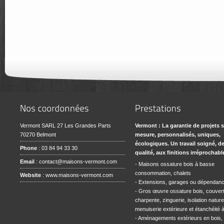
Vermont SARL 27 Les Grandes Parts
Vermont : La garantie de projets 
70270 Belmont
mesure, personnalisés, uniques,
écologiques. Un travail soigné, d
Phone
: 03 84 94 33 30
qualité, aux finitions irréprochabl
Email
:
contact@maisons-vermont.com
- Maisons ossature bois à basse
consommation, chalets
Website
:
www.maisons-vermont.com
- Extensions, garages ou dépendan
- Gros œuvre ossature bois, couvert
charpente, zinguerie, isolation naturel
menuiserie extérieure et étanchéité à l
- Aménagements extérieurs en bois,