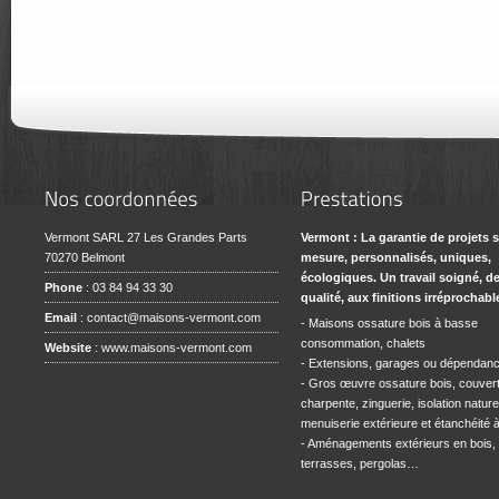
Vermont SARL 27 Les Grandes Parts
Vermont : La garantie de projets 
70270 Belmont
mesure, personnalisés, uniques,
écologiques. Un travail soigné, d
Phone
: 03 84 94 33 30
qualité, aux finitions irréprochabl
Email
:
contact@maisons-vermont.com
- Maisons ossature bois à basse
consommation, chalets
Website
:
www.maisons-vermont.com
- Extensions, garages ou dépendan
- Gros œuvre ossature bois, couvert
charpente, zinguerie, isolation naturel
menuiserie extérieure et étanchéité à l
- Aménagements extérieurs en bois,
terrasses, pergolas…