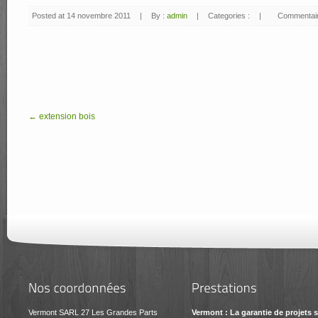
Posted at 14 novembre 2011
|
By :
admin
|
Categories :
|
Commentair
← extension bois
Vermont SARL 27 Les Grandes Parts
Vermont : La garantie de projets 