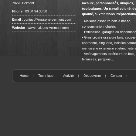
70270 Belmont
mesure, personnalisés, uniques,
écologiques. Un travail soigné, d
Phone
: 03 84 94 33 30
qualité, aux finitions irréprochabl
Email
:
contact@maisons-vermont.com
- Maisons ossature bois à basse
consommation, chalets
Website
:
www.maisons-vermont.com
- Extensions, garages ou dépendan
- Gros œuvre ossature bois, couvert
charpente, zinguerie, isolation naturel
menuiserie extérieure et étanchéité à l
- Aménagements extérieurs en bois,
terrasses, pergolas…
Home
Technique
Activité
Découverte
Contact